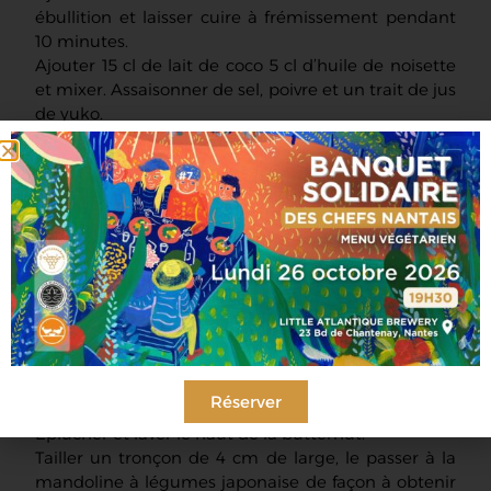
ébullition et laisser cuire à frémissement pendant
10 minutes.
Ajouter 15 cl de lait de coco 5 cl d’huile de noisette
et mixer. Assaisonner de sel, poivre et un trait de jus
de yuko.
Réserver le jus d’une part et les noisettes toastées
d’autre part.
Purée de panais
Éplucher et tailler 2 panais en gros tronçons.
Les cuire dans une eau bouillante salée, jusqu’à ce
que l’on puisse entrer une pointe de couteau
facilement dedans.
Égoutter les panais et mixer les avec un ristretto et
un trait d’huile de sésame toasté. Assaisonner avec
sel poivre du moulin et un trait de vinaigre de riz.
Réserver
Voiles de butternut
Eplucher et laver le haut de la butternut.
Tailler un tronçon de 4 cm de large, le passer à la
mandoline à légumes japonaise de façon à obtenir