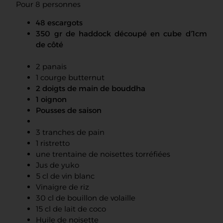
Pour 8 personnes
48 escargots
350 gr de haddock découpé en cube d’1cm
de côté
2 panais
1 courge butternut
2 doigts de main de bouddha
1 oignon
Pousses de saison
3 tranches de pain
1 ristretto
une trentaine de noisettes torréfiées
Jus de yuko
5 cl de vin blanc
Vinaigre de riz
30 cl de bouillon de volaille
15 cl de lait de coco
Huile de noisette