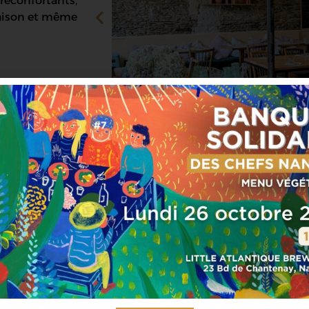
réconfortants,
maison et même