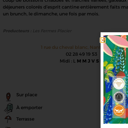
coup de boissons chaudes et fraîches variées, gâteaux 
déjeuners colorés d’esprit cantine entièrement faits 
un brunch, le dimanche, une fois par mois.
Producteurs :
Les Fermes Placier
1 rue du cheval blanc, Nantes 44000
02 28 49 19 53
Midi : L
M M J V
S
D
Sur place
À emporter
Terrasse