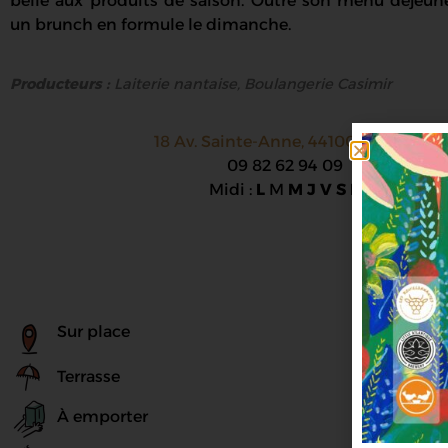
belle aux produits de saison. Outre son menu déjeune
un brunch en formule le dimanche.
Producteurs :
Laiterie nantaise, Boulangerie Casimir
18 Av. Sainte-Anne, 44100 Nantes
09 82 62 94 09
Midi :
L
M
M J V S D
Sur place
Terrasse
À emporter