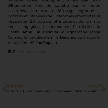
nantaise (
Solenn Cosotti
), le 2nd très beau opus
d’Etonnantes vient de paraître, sur le thème
« Natures ». Cette revue de 160 pages regroupe les
portraits et interviews de 20 femmes étonnantes et
inspirantes. 20 portraits et interviews de femmes
libres, engagées, passionnantes. Parmi-elles, la
Cheffe
Anne-Lise Genouël,
la vigneronne
Marie
Caroget
, la paludière
Emilie Desmars
ou encore la
maraîchère
Hélène Reglain
.
19 € –
Achetez en ligne
PRÉCÉDENT
SUIVANT
Hiver 2020 – Les nouvelles adresses gourmandes de Nantes
2 nouveaux restaurants étoilés à Nantes