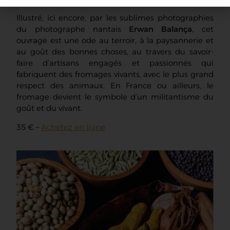
Illustré, ici encore, par les sublimes photographies
du photographe nantais
Erwan Balança
, cet
ouvrage est une ode au terroir, à la paysannerie et
au goût des bonnes choses, au travers du savoir-
faire d’artisans engagés et passionnés qui
fabriquent des fromages vivants, avec le plus grand
respect des animaux. En France ou ailleurs, le
fromage devient le symbole d’un militantisme du
goût et du vivant.
35 € –
Achetez en ligne