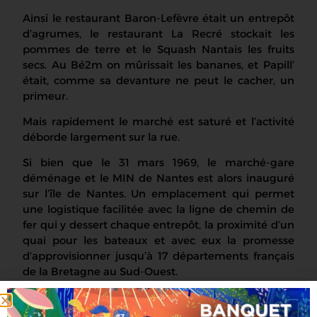
Ainsi le restaurant Baron-Lefèvre était un entrepôt
d’agrumes, le restaurant La Recré stockait les
pommes de terre et le Squash Nantais les fruits
secs. Au Bé2m on mûrissait les bananes, et Papill’
était, comme sa devanture ne peut le cacher, un
primeur.
Mais rapidement le marché est saturé et l’activité
déborde largement sur la rue.
Si bien que le 31 mars 1969, le marché-gare
déménage et le MIN de Nantes est alors inauguré
sur l’île de Nantes. Un emplacement qui permet
une logistique facilitée avec la ligne de chemin de
fer qui y dessert chaque entrepôt, la proximité d’un
quai pour les bateaux et avec eux la promesse
d’approvisionner jusqu’à 17 départements français
de la Bretagne au Sud-Ouest.