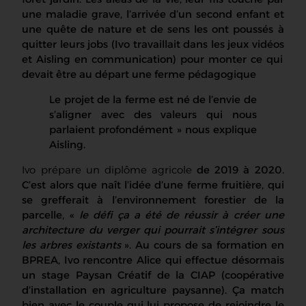
une maladie grave, l’arrivée d’un second enfant et
une quête de nature et de sens les ont poussés à
quitter leurs jobs (Ivo travaillait dans les jeux vidéos
et Aisling en communication
) pour monter ce qui
devait être au départ une ferme pédagogique
Le projet de la ferme est né de l’envie de
s’aligner avec des valeurs qui nous
parlaient profondément
» nous explique
Aisling.
Ivo prépare un diplôme agricole
de 2019 à 2020
.
C’est alors que
naît
l’idée d’une ferme fruitière, qui
se grefferait à l’environnement forestier de la
parcelle, «
le défi ça a été de réussir à créer une
architecture du verger qui pourrait s’intégrer sous
les arbres existants
». Au cours de sa formation
en
BPREA
, Ivo rencontre Alice qui
effectue désormais
un
stage Paysan Créatif de la CIAP (coopérative
d’installation en agriculture paysanne). Ça match
bien avec le couple qui lui propose de rejoindre le