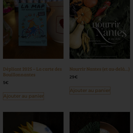
Dépliant 2025 – La carte des
Nourrir Nantes (et au-delà…)
Bouillonnantes
29
€
5
€
Ajouter au panier
Ajouter au panier