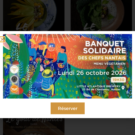
Le Goût de Nantes – Tome 2 –
Le Goût de Nantes – Tome 1 –
Printemps / Été (2021)
Automne / Hiver (2020)
25
€
25
€
Ajouter au panier
Lire la suite
Réserver